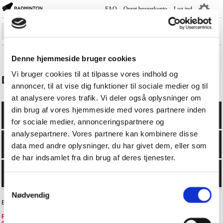
FAQ
Opret brugerkonto
Log ind
―
―
―
Sæsonplan
Denne hjemmeside bruger cookies
Rank-/Rækkelister
Vi bruger cookies til at tilpasse vores indhold og
Deltagerliste
annoncer, til at vise dig funktioner til sociale medier og til
Holdturnering
at analysere vores trafik. Vi deler også oplysninger om
Turnering
din brug af vores hjemmeside med vores partnere inden
Spillere
for sociale medier, annonceringspartnere og
analysepartnere. Vores partnere kan kombinere disse
Klubber
data med andre oplysninger, du har givet dem, eller som
Kurser
de har indsamlet fra din brug af deres tjenester.
Livescore
Samtykkevalg
Nødvendig
BadmintonPlayer.dk - +4570605076 -
faq@badminton.dk
Privatlivspolitik i BD
-
Privatlivspolitik i DGI
-
FAQ
-
Handelsbetingelser