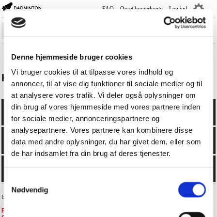
FAQ
Opret brugerkonto
Log ind
―
―
―
Sæsonplan
Denne hjemmeside bruger cookies
Rank-/Rækkelister
Vi bruger cookies til at tilpasse vores indhold og
Holdturnering
annoncer, til at vise dig funktioner til sociale medier og til
Holdturnering
at analysere vores trafik. Vi deler også oplysninger om
Turnering
din brug af vores hjemmeside med vores partnere inden
Spillere
for sociale medier, annonceringspartnere og
analysepartnere. Vores partnere kan kombinere disse
Klubber
data med andre oplysninger, du har givet dem, eller som
Kurser
de har indsamlet fra din brug af deres tjenester.
Livescore
Samtykkevalg
Nødvendig
BadmintonPlayer.dk - +4570605076 -
faq@badminton.dk
Privatlivspolitik i BD
-
Privatlivspolitik i DGI
-
FAQ
-
Handelsbetingelser