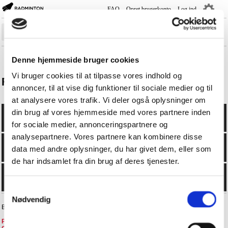
FAQ
Opret brugerkonto
Log ind
―
―
―
Sæsonplan
Denne hjemmeside bruger cookies
Rank-/Rækkelister
Vi bruger cookies til at tilpasse vores indhold og
Ranglister
annoncer, til at vise dig funktioner til sociale medier og til
Holdturnering
at analysere vores trafik. Vi deler også oplysninger om
Turnering
din brug af vores hjemmeside med vores partnere inden
Spillere
for sociale medier, annonceringspartnere og
analysepartnere. Vores partnere kan kombinere disse
Klubber
data med andre oplysninger, du har givet dem, eller som
Kurser
de har indsamlet fra din brug af deres tjenester.
Livescore
Samtykkevalg
Nødvendig
BadmintonPlayer.dk - +4570605076 -
faq@badminton.dk
Privatlivspolitik i BD
-
Privatlivspolitik i DGI
-
FAQ
-
Handelsbetingelser