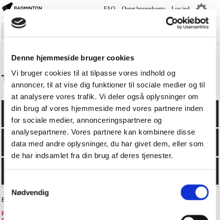
FAQ
Opret brugerkonto
Log ind
―
―
―
Sæsonplan
Denne hjemmeside bruger cookies
Rank-/Rækkelister
Vi bruger cookies til at tilpasse vores indhold og
Turneringsresultater og Program
annoncer, til at vise dig funktioner til sociale medier og til
Holdturnering
at analysere vores trafik. Vi deler også oplysninger om
Turnering
din brug af vores hjemmeside med vores partnere inden
Spillere
for sociale medier, annonceringspartnere og
analysepartnere. Vores partnere kan kombinere disse
Klubber
data med andre oplysninger, du har givet dem, eller som
Kurser
de har indsamlet fra din brug af deres tjenester.
Livescore
Samtykkevalg
Nødvendig
BadmintonPlayer.dk - +4570605076 -
faq@badminton.dk
Privatlivspolitik i BD
-
Privatlivspolitik i DGI
-
FAQ
-
Handelsbetingelser