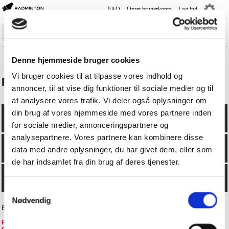
FAQ
Opret brugerkonto
Log ind
―
―
―
Sæsonplan
Denne hjemmeside bruger cookies
Rank-/Rækkelister
Vi bruger cookies til at tilpasse vores indhold og
Ranglister
annoncer, til at vise dig funktioner til sociale medier og til
Holdturnering
at analysere vores trafik. Vi deler også oplysninger om
Turnering
din brug af vores hjemmeside med vores partnere inden
Spillere
for sociale medier, annonceringspartnere og
analysepartnere. Vores partnere kan kombinere disse
Klubber
data med andre oplysninger, du har givet dem, eller som
Kurser
de har indsamlet fra din brug af deres tjenester.
Livescore
Samtykkevalg
Nødvendig
BadmintonPlayer.dk - +4570605076 -
faq@badminton.dk
Privatlivspolitik i BD
-
Privatlivspolitik i DGI
-
FAQ
-
Handelsbetingelser